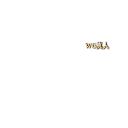
中華職棒即時比分
News
全部消息
百家樂
通博娛樂城
台灣運彩
即時比分
捕魚機