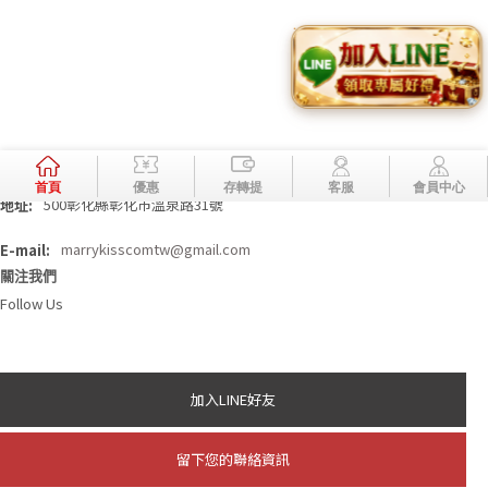
商品
關於我們
相本全分類
問與答
聯絡資訊
老虎機
妞妞玩法
娛樂城註冊送
妞妞玩法
公司資訊
500彰化縣彰化市溫泉路31號
地址:
E-mail:
marrykisscomtw@gmail.com
關注我們
Follow Us
加入LINE好友
留下您的聯絡資訊