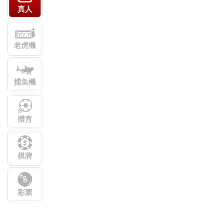
妞妞玩法
加入Line好友
聯絡我們
網站地圖
Follow Us