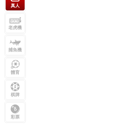
妞妞玩法
加入Line好友
聯絡我們
網站地圖
Follow Us