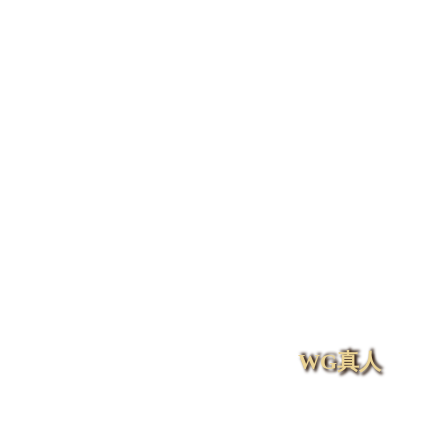
在線娛樂城越來越受歡迎，為玩家提供了多種娛樂城遊戲可供選擇。有這麼多不同類型的遊戲可用，可能很難決定玩哪一種。這就是為什麼了解不同種類的在線娛樂城遊戲很重要，這樣您才能做出明智的決定。
Learn more
Oct 13,2021
娛樂城為什麼二十一點是台灣在
線賭場最受歡迎的遊戲
娛樂城在線賭場企業內最著名的視頻遊戲之一是二十一點。這就是為什麼在書籍、雜誌和在線遊戲網站上可以看到各種各樣的二十一點推薦的原因。這可能是因為有許多二十一點建議可用於為您在這項運動中增加機會。與老虎機運動不同，老虎機運動當然是為住所提供最大面積的運動，二十一點可以以任何這樣的方式進行，您可以減少需要住所的機會並增加希望它最大的個人的機會。