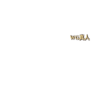
歐冠盃盤口走勢圖
News
全部消息
百家樂
通博娛樂城
台灣運彩
即時比分
捕魚機