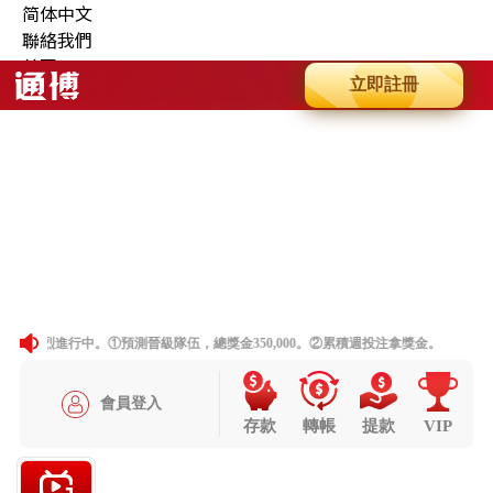
简体中文
聯絡我們
首頁
最新消息
商品
關於我們
相本全分類
問與答
聯絡資訊
老虎機
妞妞玩法
首頁
最新消息
商品
關於我們
相本全分類
問與答
聯絡資訊
老虎機