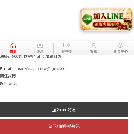
商品
關於我們
相本全分類
問與答
聯絡資訊
老虎機
妞妞玩法
娛樂城註冊送
妞妞玩法
公司資訊
500彰化縣彰化市溫泉路31號
地址:
E-mail:
marrykisscomtw@gmail.com
關注我們
Follow Us
加入LINE好友
留下您的聯絡資訊