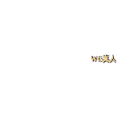
通博 對於 遊戲中哪一個更好的退出、賓果遊戲或在線賭場的查詢，評論顯然存在分歧。
Learn more
1
通博
News
全部消息