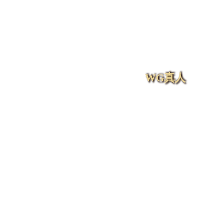
韓國職棒直播
News
全部消息
百家樂
通博娛樂城
台灣運彩
即時比分
捕魚機