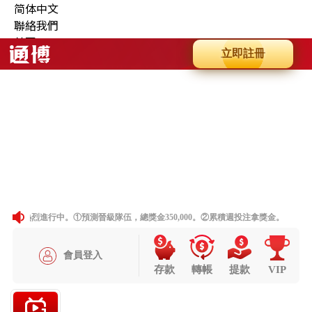
简体中文
聯絡我們
首頁
最新消息
商品
關於我們
相本全分類
問與答
聯絡資訊
老虎機
妞妞玩法
首頁
最新消息
商品
關於我們
相本全分類
問與答
聯絡資訊
老虎機