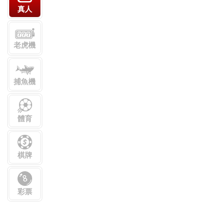
妞妞玩法
加入Line好友
聯絡我們
網站地圖
Follow Us