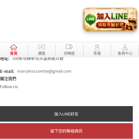
商品
關於我們
相本全分類
問與答
聯絡資訊
老虎機
妞妞玩法
娛樂城註冊送
妞妞玩法
公司資訊
500彰化縣彰化市溫泉路31號
地址:
E-mail:
marrykisscomtw@gmail.com
關注我們
Follow Us
加入LINE好友
留下您的聯絡資訊